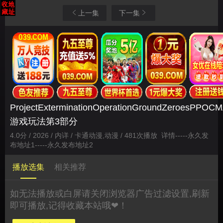
上一集
下一集
ProjectExterminationOperationGroundZeroesPPO
游戏玩法第3部分
4.0分 / 2026 / 内详 / 卡通动漫,动漫 / 481次播放
详情
-----
永久发
布地址1
-----
永久发布地址2
播放选集
相关推荐
如无法播放或白屏请关闭浏览器广告过滤设置,刷新
即可播放,记得收藏本站哦❤！